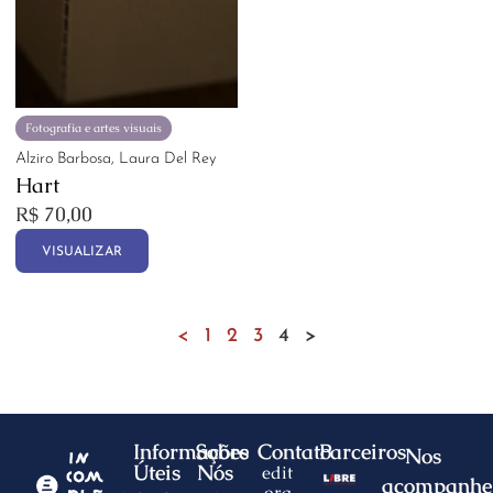
Fotografia e artes visuais
Alziro Barbosa, Laura Del Rey
Hart
R$
70,00
VISUALIZAR
<
1
2
3
4
>
Informações
Sobre
Contato
Parceiros
Nos
Úteis
Nós
edit
acompanhe
ora