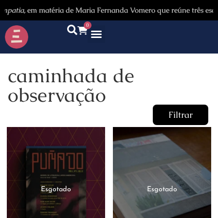
tia,
em matéria de Maria Fernanda Vomero que reúne três escritore
0
caminhada de
observação
Filtrar
Categorias
Autores
Promoção