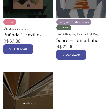
Contos
Fotografia e artes visuais
Crônicas
Diversas autoras
Puñado 1 :: exílios
Gui Athayde, Laura Del Rey
Sobre ser uma linha
R$
37,00
R$
22,00
VISUALIZAR
VISUALIZAR