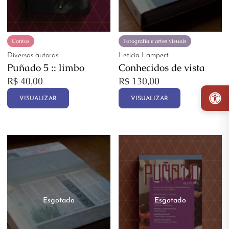
Contos
Fotografia e artes visuais
Diversas autoras
Letícia Lampert
Puñado 5 :: limbo
Conhecidos de vista
R$
40,00
R$
130,00
VISUALIZAR
VISUALIZAR