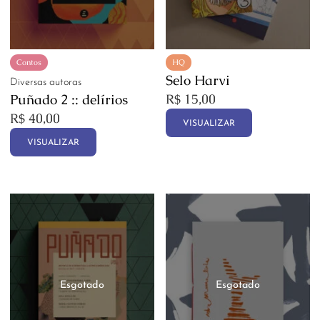
Contos
HQ
Selo Harvi
Diversas autoras
Puñado 2 :: delírios
R$
15,00
R$
40,00
VISUALIZAR
VISUALIZAR