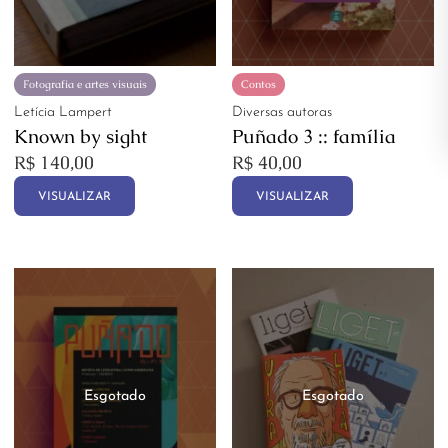
Fotografia e artes visuais
Contos
Letícia Lampert
Diversas autoras
Known by sight
Puñado 3 :: família
R$
140,00
R$
40,00
VISUALIZAR
VISUALIZAR