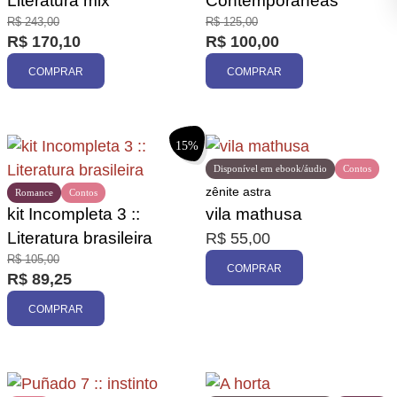
Literatura mix
Contemporâneas
R$
243,00
R$
125,00
R$
170,10
R$
100,00
COMPRAR
COMPRAR
15%
Disponível em ebook/áudio
Contos
zênite astra
Romance
Contos
kit Incompleta 3 ::
vila mathusa
Literatura brasileira
R$
55,00
R$
105,00
COMPRAR
R$
89,25
COMPRAR