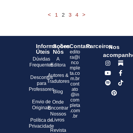
<
1
2
3
4
>
Informações
Sobre
Contato
Parceiros
Nos
Úteis
Nós
edito
acompanh
ra@i
Dúvidas
A
nco
Frequentes
Editora
mple
ta.co
Autores &
Descontos
m.br
Tradutores
para
cont
Professores
ato
Blog
@in
com
Envio de
Onde
pleta
Originais
Encontrar
.com
Nossos
.br
Livros
Política de
Privacidade
Revista