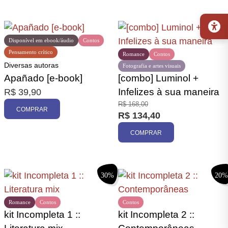
20%
Disponível em ebook/áudio
Contos
Pensamento crítico
Romance
Contos
Diversas autoras
Fotografia e artes visuais
Apañado [e-book]
[combo] Luminol +
Infelizes à sua maneira
R$
39,90
R$
168,00
COMPRAR
R$
134,40
COMPRAR
30%
20%
Romance
Contos
Contos
kit Incompleta 1 ::
kit Incompleta 2 ::