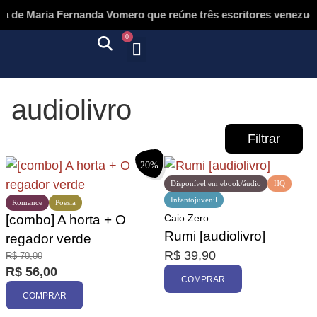
 de Maria Fernanda Vomero que reúne três escritores venezuela
0
Quem somos
Autores & tradutores
Revista Puñado
Ebooks e
Onde encontrar nossos livros
Página inicial
audiolivro
Filtrar
20%
Disponível em ebook/áudio
HQ
Infantojuvenil
Categorias
Romance
Poesia
[combo] A horta + O
Caio Zero
Autores
Rumi [audiolivro]
regador verde
Promoção
R$
39,90
R$
70,00
R$
56,00
COMPRAR
COMPRAR