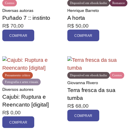
Contos
Disponível em ebook/áudio
Romance
Diversas autoras
Henrique Barreto
Puñado 7 :: instinto
A horta
R$
70,00
R$
50,00
COMPRAR
COMPRAR
Pensamento crítico
Disponível em ebook/áudio
Contos
Fotografia e artes visuais
Giovanna Rivero
Diversos autores
Terra fresca da sua
Cajubi: Ruptura e
tumba
Reencanto [digital]
R$
68,00
R$
0,00
COMPRAR
COMPRAR