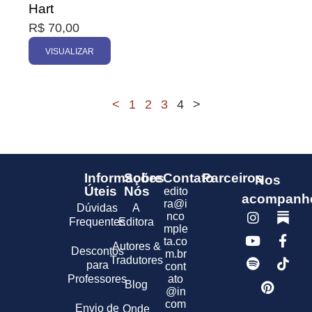
Hart
R$
70,00
VISUALIZAR
<
1
2
3
4
>
Informações
Sobre
Contato
Parceiros
Nos
Úteis
Nós
edito
acompanh
ra@i
Dúvidas
A
nco
Frequentes
Editora
mple
ta.co
Autores &
Descontos
m.br
Tradutores
para
cont
Professores
ato
Blog
@in
com
Envio de
Onde