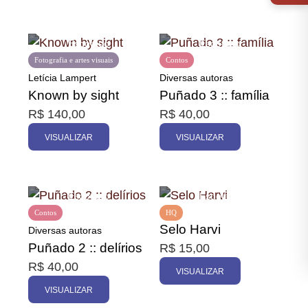
Fotografia e artes visuais
Contos
Letícia Lampert
Diversas autoras
Known by sight
Puñado 3 :: família
R$
140,00
R$
40,00
VISUALIZAR
VISUALIZAR
Contos
HQ
Selo Harvi
Diversas autoras
Puñado 2 :: delírios
R$
15,00
R$
40,00
VISUALIZAR
VISUALIZAR