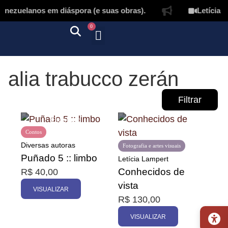
nezuelanos em diáspora (e suas obras).
Letícia L
0
Quem somos
Autores & tradutores
Revista Puñado
Ebooks e
Onde encontrar nossos livros
Página inicial
alia trabucco zerán
Filtrar
Contos
Diversas autoras
Fotografia e artes visuais
Puñado 5 :: limbo
Letícia Lampert
Conhecidos de
R$
40,00
Promoção
vista
VISUALIZAR
R$
130,00
VISUALIZAR