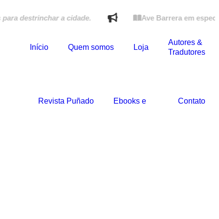
destrinchar a cidade.
Ave Barrera em especial do 
Autores &
Início
Quem somos
Loja
Tradutores
Revista Puñado
Ebooks e
Contato