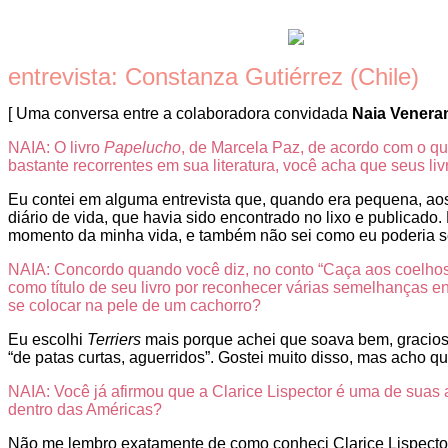
entrevista: Constanza Gutiérrez (Chile)
[ Uma conversa entre a colaboradora convidada
Naia Venera
NAIA: O livro
Papelucho
, de Marcela Paz, de acordo com o qu
bastante recorrentes em sua literatura, você acha que seus li
Eu contei em alguma entrevista que, quando era pequena, aos s
diário de vida, que havia sido encontrado no lixo e publicad
momento da minha vida, e também não sei como eu poderia se
NAIA: Concordo quando você diz, no conto “Caça aos coelhos”
como título de seu livro por reconhecer várias semelhanças e
se colocar na pele de um cachorro?
Eu escolhi
Terriers
mais porque achei que soava bem, gracioso.
“de patas curtas, aguerridos”. Gostei muito disso, mas acho qu
NAIA: Você já afirmou que a Clarice Lispector é uma de suas 
dentro das Américas?
Não me lembro exatamente de como conheci Clarice Lispector.