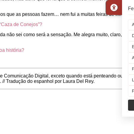
Fe
rsos que as pessoas fazem… nem fui a muitas feiras de livros.
e “Caza de Conejos”?
A
da não sei como será a sensação. Me alegra muito, claro, e
D
E
a história?
A
F
 de Comunicação Digital, exceto quando está penteando ou
L
. // Tradução do espanhol por Laura Del Rey.
F