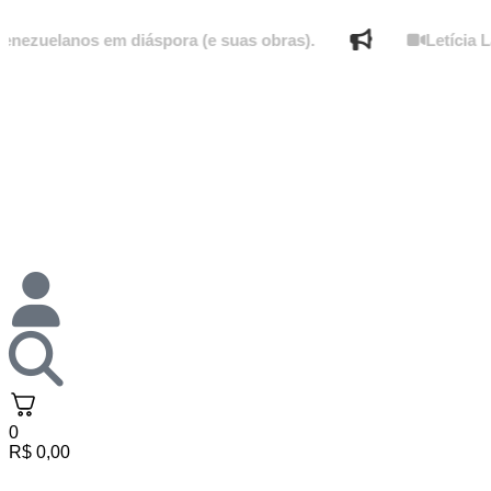
elanos em diáspora (e suas obras).
Letícia Lamper
0
R$
0,00