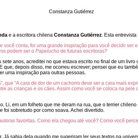
nda
e a escritora chilena
Constanza Gutiérrez
. Esta entrevista
e você conta, foi uma grande inspiração para você decidir ser 
vros podem ser o
Papelucho
de futuras escritoras?
ete anos, acreditei no que estava escrito no final de um livro 
o. E que, depois disso, me ocorreu escrever; pensei que eu tam
r uma inspiração para outras pessoas.
, que “A cara de dor de um cachorro deve ser a cara mais exp
ntre as crianças e os cães. Assim como você se coloca na pele
 Li, em um folheto que me deram na rua, que o terrier chileno 
e foi sobretudo por como soava. Achei divertido.
autoras favoritas. Como ela chegou até você? Como você perceb
 Já sabia dela quando me sugeriram ler seus textos na univer