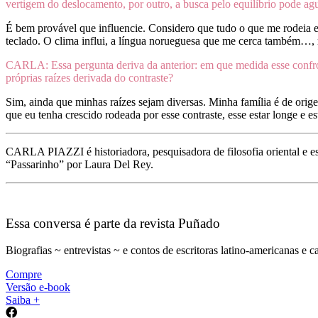
vertigem do deslocamento, por outro, a busca pelo equilíbrio pode aguç
É bem provável que influencie. Considero que tudo o que me rodeia e 
teclado. O clima influi, a língua norueguesa que me cerca também…, ma
CARLA: Essa pergunta deriva da anterior: em que medida esse confront
próprias raízes derivada do contraste?
Sim, ainda que minhas raízes sejam diversas. Minha família é de ori
que eu tenha crescido rodeada por esse contraste, esse estar longe e 
CARLA PIAZZI é historiadora, pesquisadora de filosofia oriental e es
“Passarinho” por Laura Del Rey.
Essa conversa é parte da revista Puñado
Biografias ~ entrevistas ~ e contos de escritoras latino-americanas e c
Compre
Versão e-book
Saiba +