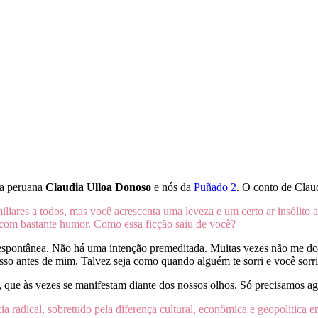
ra peruana
Claudia Ulloa Donoso
e nós da
Puñado 2
. O conto de Clau
res a todos, mas você acrescenta uma leveza e um certo ar insólito a 
o com bastante humor. Como essa ficção saiu de você?
spontânea. Não há uma intenção premeditada. Muitas vezes não me dou 
sso antes de mim. Talvez seja como quando alguém te sorri e você sorri
, que às vezes se manifestam diante dos nossos olhos. Só precisamos aga
radical, sobretudo pela diferença cultural, econômica e geopolítica e