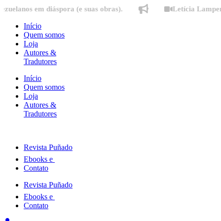
Ir
s em diáspora (e suas obras).
Letícia Lampert fala s
para
o
Início
conteúdo
Quem somos
Loja
Autores &
Tradutores
Início
Quem somos
Loja
Autores &
Tradutores
Revista Puñado
Ebooks e
Contato
Revista Puñado
Ebooks e
Contato