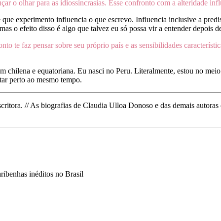
ar o olhar para as idiossincrasias. Esse confronto com a alteridade infl
que experimento influencia o que escrevo. Influencia inclusive a predi
s o efeito disso é algo que talvez eu só possa vir a entender depois d
o te faz pensar sobre seu próprio país e as sensibilidades característ
gem chilena e equatoriana. Eu nasci no Peru. Literalmente, estou no me
estar perto ao mesmo tempo.
critora. // As biografias de Claudia Ulloa Donoso e das demais autoras
aribenhas inéditos no Brasil