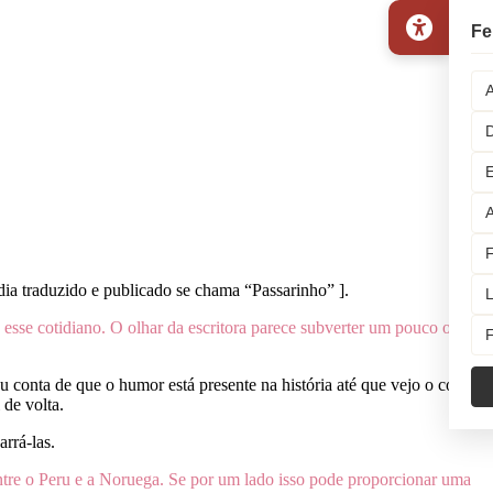
Fe
A
D
E
A
F
dia traduzido e publicado se chama “Passarinho” ].
L
esse cotidiano. O olhar da escritora parece subverter um pouco o
F
conta de que o humor está presente na história até que vejo o conto
 de volta.
rrá-las.
ntre o Peru e a Noruega. Se por um lado isso pode proporcionar uma