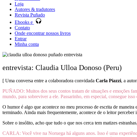
Loja
Autores & tradutores
Revista Puñado
Ebooks e
Contato
Onde encontrar nossos livros
Entrar
Minha conta
entrevista: Claudia Ulloa Donoso (Peru)
[ Uma conversa entre a colaboradora convidada
Carla Piazzi
, a auto
PUÑADO: Muitos dos seus contos tratam de situações e emoções familia
mundo, para sobreviver a ele. Passarinho, em especial, consegue iss
O humor é algo que acontece no meu processo de escrita de maneira e
terminado. Ainda mais frequentemente, acontece de o leitor perceber i
Sobre o insólito, acho que tudo o que nos cerca tem matizes estranhas
CARLA: Você vive na Noruega há alguns anos. Isso é uma experiência 