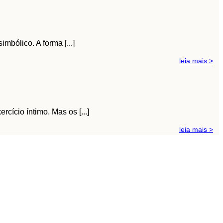
mbólico. A forma [...]
leia mais >
cício íntimo. Mas os [...]
leia mais >