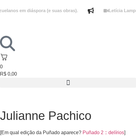
elanos em diáspora (e suas obras).
Letícia Lamper
0
R$
0,00
Julianne Pachico
[Em qual edição da Puñado aparece?
Puñado 2 :: delírios
]