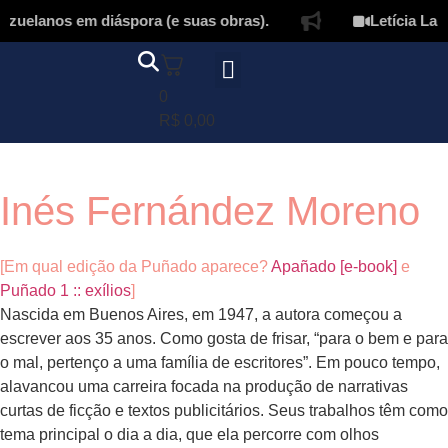
zuelanos em diáspora (e suas obras).
Letícia Lamp
0
Página inicial
Quem somos
Autores & tradutores
Revista Puñado
Ebooks e
Onde encontrar nossos livros
Minha conta
R$
0,00
Inés Fernández Moreno
[Em qual edição da Puñado aparece?
Apañado [e-book]
e
Puñado 1 :: exílios
]
Nascida em Buenos Aires, em 1947, a autora começou a
escrever aos 35 anos. Como gosta de frisar, “para o bem e para
o mal, pertenço a uma família de escritores”. Em pouco tempo,
alavancou uma carreira focada na produção de narrativas
curtas de ficção e textos publicitários. Seus trabalhos têm como
tema principal o dia a dia, que ela percorre com olhos