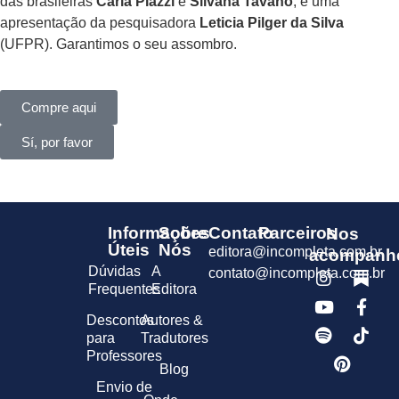
das brasileiras
Carla Piazzi
e
Silvana Tavano
, e uma
apresentação da pesquisadora
Leticia Pilger da Silva
(UFPR). Garantimos o seu assombro.
Compre aqui
Sí, por favor
Informações
Sobre
Contato
Parceiros
Nos
Úteis
Nós
editora@incompleta.com.br
acompanh
Dúvidas
A
contato@incompleta.com.br
Frequentes
Editora
Descontos
Autores &
para
Tradutores
Professores
Blog
Envio de