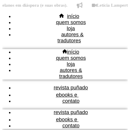
Ir
nos em diáspora (e suas obras).
Letícia Lampert fala
para
início
o
quem somos
conteúdo
loja
autores &
tradutores
início
quem somos
loja
autores &
tradutores
revista puñado
ebooks e
contato
revista puñado
ebooks e
contato