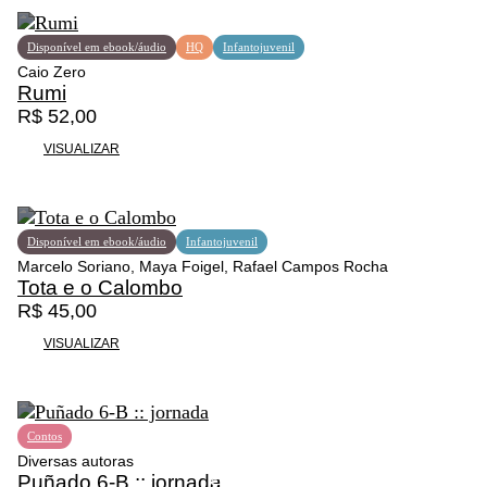
Disponível em ebook/áudio
HQ
Infantojuvenil
Caio Zero
Rumi
R$
52,00
VISUALIZAR
Disponível em ebook/áudio
Infantojuvenil
Marcelo Soriano, Maya Foigel, Rafael Campos Rocha
Tota e o Calombo
R$
45,00
VISUALIZAR
Contos
Diversas autoras
Puñado 6-B :: jornada