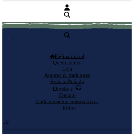
0
0
Página inicial
Quem somos
Loja
Autores & tradutores
Revista Puñado
Ebooks e
Contato
Onde encontrar nossos livros
Entrar