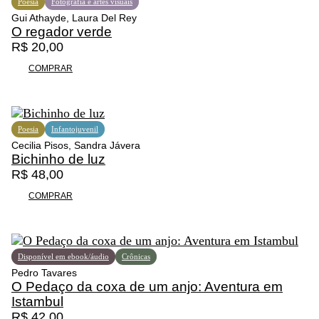
Poesia
Fotografia e artes visuais
Gui Athayde, Laura Del Rey
O regador verde
R$
20,00
COMPRAR
Poesia
Infantojuvenil
Cecilia Pisos, Sandra Jávera
Bichinho de luz
R$
48,00
COMPRAR
Disponível em ebook/áudio
Crônicas
Pedro Tavares
O Pedaço da coxa de um anjo: Aventura em
Istambul
R$
42,00