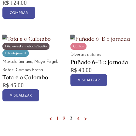
R$
124,00
COMPRAR
Disponível em ebook/áudio
Contos
Infantojuvenil
Diversas autoras
Puñado 6-B :: jornada
Marcelo Soriano, Maya Foigel,
R$
40,00
Rafael Campos Rocha
Tota e o Calombo
VISUALIZAR
R$
45,00
VISUALIZAR
<
1
2
3
4
>