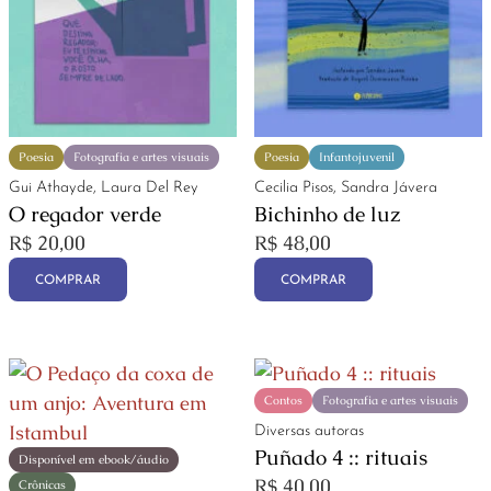
Poesia
Fotografia e artes visuais
Poesia
Infantojuvenil
Gui Athayde, Laura Del Rey
Cecilia Pisos, Sandra Jávera
O regador verde
Bichinho de luz
R$
20,00
R$
48,00
COMPRAR
COMPRAR
Contos
Fotografia e artes visuais
Diversas autoras
Puñado 4 :: rituais
Disponível em ebook/áudio
R$
40,00
Crônicas