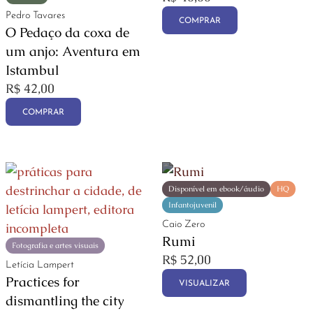
Pedro Tavares
COMPRAR
O Pedaço da coxa de
um anjo: Aventura em
Istambul
R$
42,00
COMPRAR
Disponível em ebook/áudio
HQ
Infantojuvenil
Caio Zero
Rumi
Fotografia e artes visuais
R$
52,00
Letícia Lampert
Practices for
VISUALIZAR
dismantling the city