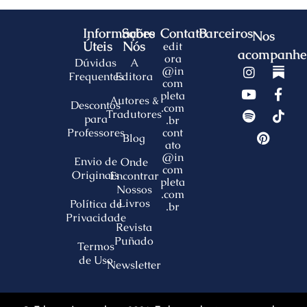
Informações
Sobre
Contato
Parceiros
Nos
Úteis
Nós
edit
acompanhe
ora
Dúvidas
A
@in
Frequentes
Editora
com
pleta
Autores &
Descontos
.com
Tradutores
para
.br
Professores
cont
Blog
ato
@in
Envio de
Onde
com
Originais
Encontrar
pleta
Nossos
.com
Livros
Política de
.br
Privacidade
Revista
Puñado
Termos
de Uso
Newsletter