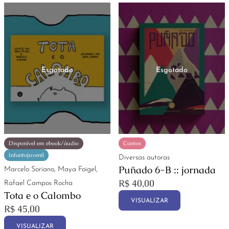
Disponível em ebook/áudio
Contos
Infantojuvenil
Diversas autoras
Puñado 6-B :: jornada
Marcelo Soriano, Maya Foigel,
R$
40,00
Rafael Campos Rocha
Tota e o Calombo
VISUALIZAR
R$
45,00
VISUALIZAR