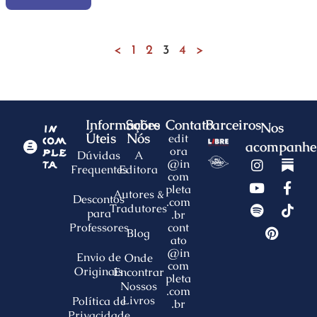
<
1
2
3
4
>
Informações
Sobre
Contato
Parceiros
Nos
Úteis
Nós
edit
acompanhe
ora
Dúvidas
A
@in
Frequentes
Editora
com
pleta
Autores &
Descontos
.com
Tradutores
para
.br
Professores
cont
Blog
ato
@in
Envio de
Onde
com
Originais
Encontrar
pleta
Nossos
.com
Livros
Política de
.br
Privacidade