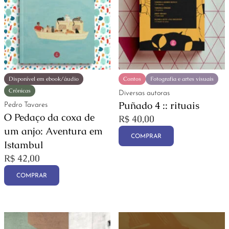
Disponível em ebook/áudio
Contos
Fotografia e artes visuais
Crônicas
Diversas autoras
Puñado 4 :: rituais
Pedro Tavares
O Pedaço da coxa de
R$
40,00
um anjo: Aventura em
COMPRAR
Istambul
R$
42,00
COMPRAR