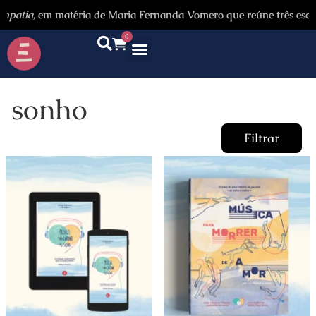
ia,
em matéria de Maria Fernanda Vomero que reúne três escritores
0
sonho
Filtrar
Categorias
Autores
Promoção