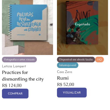
Fotografia e artes visuais
Disponível em ebook/áudio
HQ
Infantojuvenil
Letícia Lampert
Practices for
Caio Zero
Rumi
dismantling the city
R$
52,00
R$
124,00
VISUALIZAR
COMPRAR