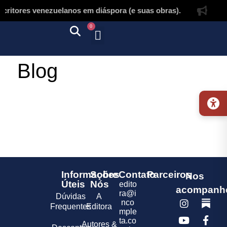
critores venezuelanos em diáspora (e suas obras).
0
Quem somos
Autores & tradutores
Revista Puñado
Ebooks e
Onde encontrar nossos livros
Página inicial
Blog
Informações
Sobre
Contato
Parceiros
Nos
Úteis
Nós
edito
acompanh
ra@i
Dúvidas
A
nco
Frequentes
Editora
mple
ta.co
Autores &