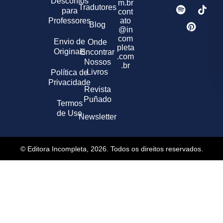
Descontos
m.br
Tradutores
para
cont
Professores
ato
Blog
@in
com
Envio de
Onde
pleta
Originais
Encontrar
.com
Nossos
.br
Livros
Política de
Privacidade
Revista
Puñado
Termos
de Uso
Newsletter
© Editora Incompleta, 2026. Todos os direitos reservados.