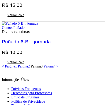
R$
45,00
VISUALIZAR
Esgotado
Contos
Puñado
Diversas autoras
Puñado 6-B :: jornada
R$
40,00
VISUALIZAR
<
Página
1
Página
2
Página
3
Página
4
>
Informações Úteis
Dúvidas Frequentes
Descontos para Professores
Envio de Originais
Política de Privacidade