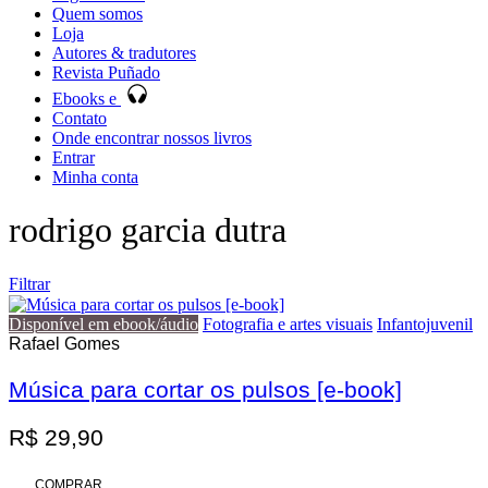
Quem somos
Loja
Autores & tradutores
Revista Puñado
Ebooks e
Contato
Onde encontrar nossos livros
Entrar
Minha conta
rodrigo garcia dutra
Filtrar
Pesquisa de texto
Disponível em ebook/áudio
Fotografia e artes visuais
Infantojuvenil
Categorias
Rafael Gomes
Autores
Promoção
Música para cortar os pulsos [e-book]
R$
29,90
COMPRAR