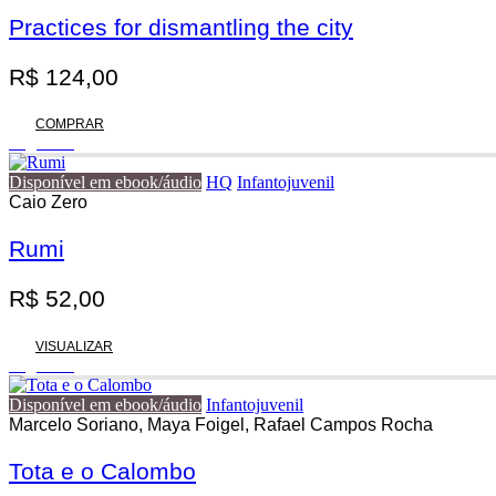
Practices for dismantling the city
R$
124,00
COMPRAR
Esgotado
Disponível em ebook/áudio
HQ
Infantojuvenil
Caio Zero
Rumi
R$
52,00
VISUALIZAR
Esgotado
Disponível em ebook/áudio
Infantojuvenil
Marcelo Soriano, Maya Foigel, Rafael Campos Rocha
Tota e o Calombo