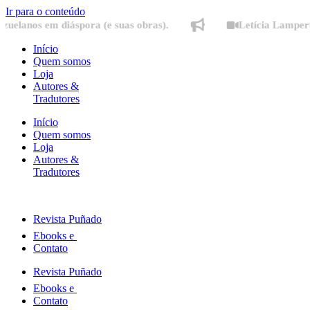
Ir para o conteúdo
s em diáspora (e suas obras).
Letícia Lampert fala s
Início
Quem somos
Loja
Autores &
Tradutores
Início
Quem somos
Loja
Autores &
Tradutores
Revista Puñado
Ebooks e
Contato
Revista Puñado
Ebooks e
Contato