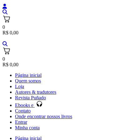
0
R$
0,00
0
R$
0,00
Página inicial
Quem somos
Loja
Autores & tradutores
Revista Puñado
Ebooks e
Contato
Onde encontrar nossos livros
Entrar
Minha conta
Página inicial