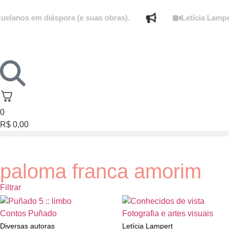
lanos em diáspora (e suas obras).
Letícia Lampert
0
R$
0,00
paloma franca amorim
Filtrar
Esgotado
Esgotado
Contos
Puñado
Fotografia e artes visuais
Diversas autoras
Letícia Lampert