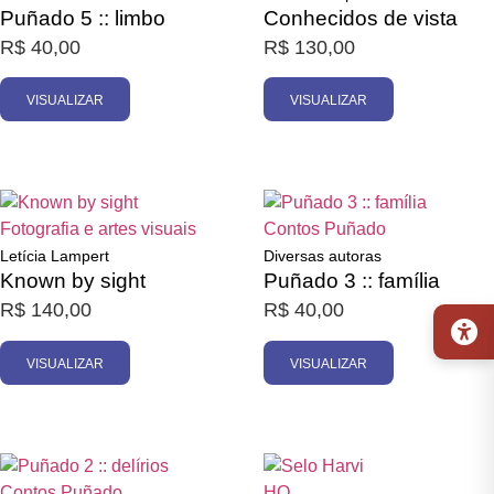
Puñado 5 :: limbo
Conhecidos de vista
R$
40,00
R$
130,00
VISUALIZAR
VISUALIZAR
Promoção
Esgotado
Esgotado
Fotografia e artes visuais
Contos
Puñado
Letícia Lampert
Diversas autoras
Known by sight
Puñado 3 :: família
R$
140,00
R$
40,00
VISUALIZAR
VISUALIZAR
Esgotado
Esgotado
Contos
Puñado
HQ