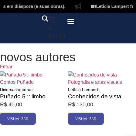
 em diáspora (e suas obras).
Letícia Lampert fal
0
Página inicial
Quem somos
Autores & tradutores
Revista Puñado
Ebooks e
Onde encontrar nossos livros
Minha conta
R$
0,00
novos autores
Filtrar
Esgotado
Esgotado
Contos
Puñado
Fotografia e artes visuais
Diversas autoras
Letícia Lampert
Puñado 5 :: limbo
Conhecidos de vista
R$
40,00
R$
130,00
VISUALIZAR
VISUALIZAR
Promoção