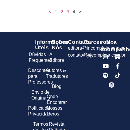
<
1
2
3
4
>
Informações
Sobre
Contato
Parceiros
Nos
Úteis
Nós
editora@incompleta.com.br
acompanh
Dúvidas
A
contato@incompleta.com.br
Frequentes
Editora
Descontos
Autores &
para
Tradutores
Professores
Blog
Envio de
Onde
Originais
Encontrar
Política de
Nossos
Privacidade
Livros
Termos
Revista
de Uso
Puñado