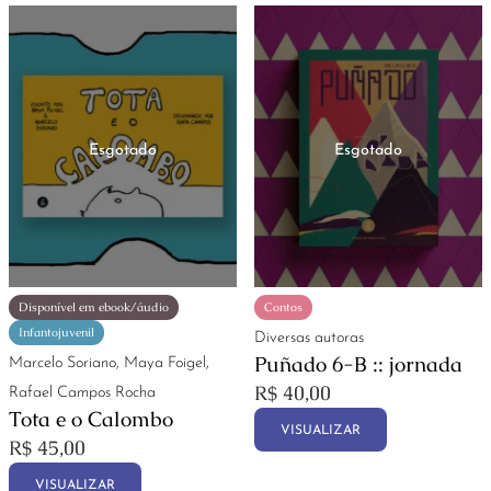
Disponível em ebook/áudio
Contos
Infantojuvenil
Diversas autoras
Puñado 6-B :: jornada
Marcelo Soriano, Maya Foigel,
R$
40,00
Rafael Campos Rocha
Tota e o Calombo
VISUALIZAR
R$
45,00
VISUALIZAR