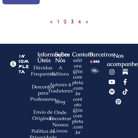
<
1
2
3
4
>
Informações
Sobre
Contato
Parceiros
Nos
Úteis
Nós
edit
acompanhe
ora
Dúvidas
A
@in
Frequentes
Editora
com
pleta
Autores &
Descontos
.com
Tradutores
para
.br
Professores
cont
Blog
ato
@in
Envio de
Onde
com
Originais
Encontrar
pleta
Nossos
.com
Livros
Política de
.br
Privacidade