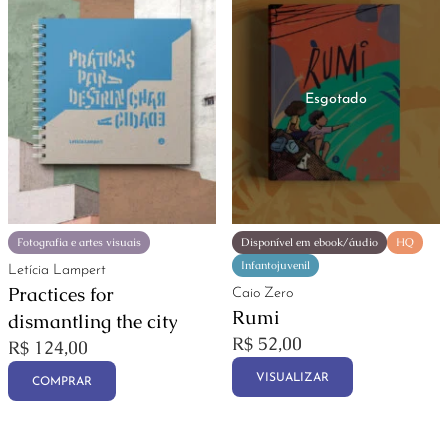
Fotografia e artes visuais
Disponível em ebook/áudio
HQ
Infantojuvenil
Letícia Lampert
Practices for
Caio Zero
Rumi
dismantling the city
R$
52,00
R$
124,00
VISUALIZAR
COMPRAR