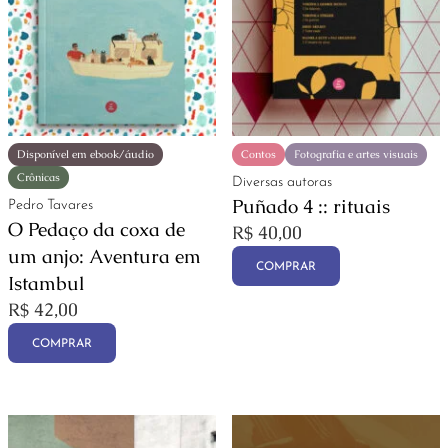
Disponível em ebook/áudio
Contos
Fotografia e artes visuais
Crônicas
Diversas autoras
Puñado 4 :: rituais
Pedro Tavares
O Pedaço da coxa de
R$
40,00
um anjo: Aventura em
COMPRAR
Istambul
R$
42,00
COMPRAR