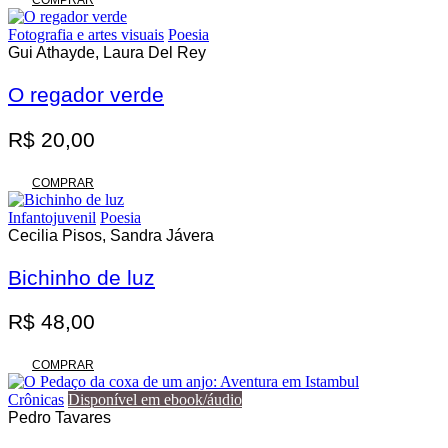
COMPRAR
Fotografia e artes visuais
Poesia
Gui Athayde, Laura Del Rey
O regador verde
R$
20,00
COMPRAR
Infantojuvenil
Poesia
Cecilia Pisos, Sandra Jávera
Bichinho de luz
R$
48,00
COMPRAR
Crônicas
Disponível em ebook/áudio
Pedro Tavares