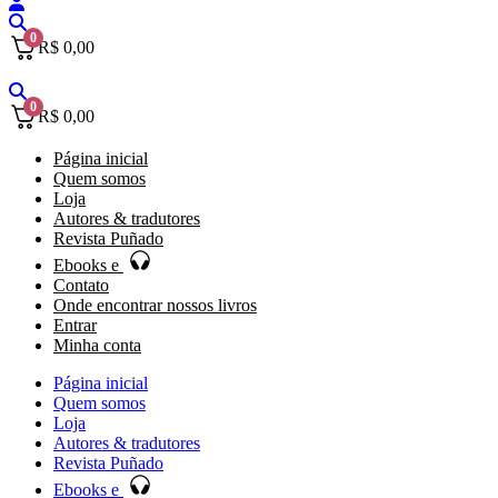
0
R$
0,00
0
R$
0,00
Página inicial
Quem somos
Loja
Autores & tradutores
Revista Puñado
Ebooks e
Contato
Onde encontrar nossos livros
Entrar
Minha conta
Página inicial
Quem somos
Loja
Autores & tradutores
Revista Puñado
Ebooks e