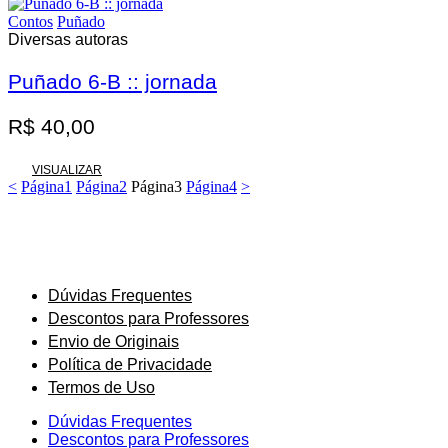
Contos
Puñado
Diversas autoras
Puñado 6-B :: jornada
R$
40,00
VISUALIZAR
<
Página
1
Página
2
Página
3
Página
4
>
Dúvidas Frequentes
Descontos para Professores
Envio de Originais
Política de Privacidade
Termos de Uso
Dúvidas Frequentes
Descontos para Professores