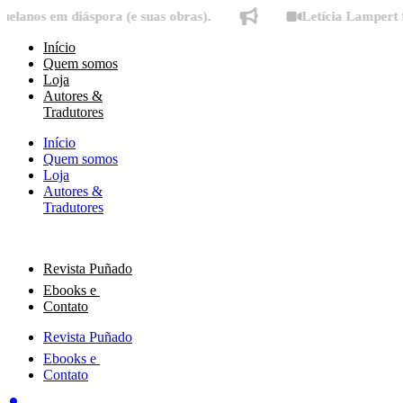
Ir
em diáspora (e suas obras).
Letícia Lampert fala sob
para
o
Início
conteúdo
Quem somos
Loja
Autores &
Tradutores
Início
Quem somos
Loja
Autores &
Tradutores
Revista Puñado
Ebooks e
Contato
Revista Puñado
Ebooks e
Contato