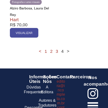
Fotografia e artes visuais
Alziro Barbosa, Laura Del
Rey
Hart
R$
70,00
VISUALIZAR
<
1
2
3
4
>
Informações
Sobre
Contato
Parceiros
Nos
Úteis
Nós
edito
acompanh
ra@i
Dúvidas
A
nco
Frequentes
Editora
mple
ta.co
Autores &
m.br
Tradutores
cont
Descontos