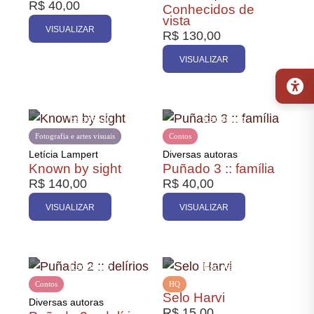
R$
40,00
Conhecidos de
Promoção
vista
VISUALIZAR
R$
130,00
VISUALIZAR
Fotografia e artes visuais
Contos
Letícia Lampert
Diversas autoras
Known by sight
Puñado 3 :: família
R$
140,00
R$
40,00
VISUALIZAR
VISUALIZAR
Contos
HQ
Selo Harvi
Diversas autoras
R$
15,00