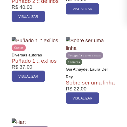
Puñado 2 :: delírios
R$
40,00
VISUALIZAR
VISUALIZAR
Contos
Diversas autoras
Fotografia e artes visuais
Puñado 1 :: exílios
Crônicas
R$
37,00
Gui Athayde, Laura Del
VISUALIZAR
Rey
Sobre ser uma linha
R$
22,00
VISUALIZAR