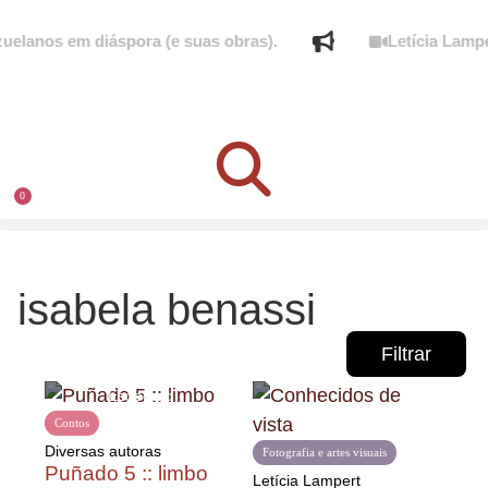
elanos em diáspora (e suas obras).
Letícia Lamper
0
isabela benassi
Filtrar
Contos
Diversas autoras
Fotografia e artes visuais
Puñado 5 :: limbo
Letícia Lampert