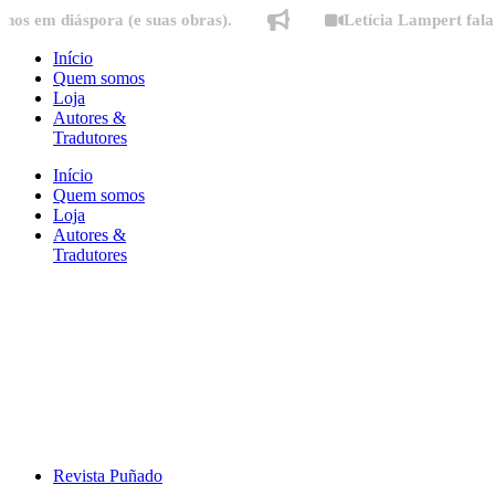
Ir
diáspora (e suas obras).
Letícia Lampert fala sobre 
para
o
Início
conteúdo
Quem somos
Loja
Autores &
Tradutores
Início
Quem somos
Loja
Autores &
Tradutores
Revista Puñado