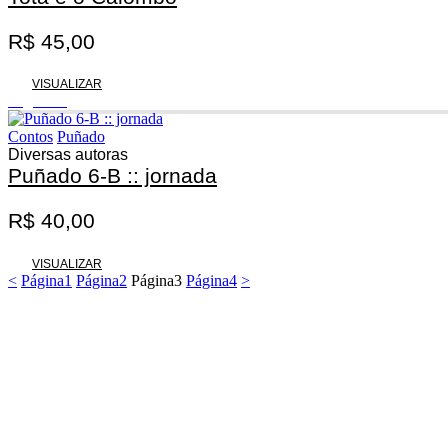
R$
45,00
VISUALIZAR
Esgotado
Contos
Puñado
Diversas autoras
Puñado 6-B :: jornada
R$
40,00
VISUALIZAR
<
Página
1
Página
2
Página
3
Página
4
>