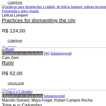
COMPRAR
Fotografia e artes visuais
Letícia Lampert
Practices for dismantling the city
R$
124,00
COMPRAR
Esgotado
Disponível em ebook/áudio
HQ
Infantojuvenil
Caio Zero
Rumi
R$
52,00
VISUALIZAR
Esgotado
Disponível em ebook/áudio
Infantojuvenil
Marcelo Soriano, Maya Foigel, Rafael Campos Rocha
Tota e o Calombo