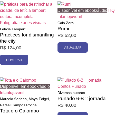
Esgotado
Disponível em ebook/áudio
HQ
Infantojuvenil
Fotografia e artes visuais
Caio Zero
Rumi
Letícia Lampert
Practices for dismantling
R$
52,00
the city
R$
124,00
VISUALIZAR
COMPRAR
Esgotado
Esgotado
Disponível em ebook/áudio
Contos
Puñado
Infantojuvenil
Diversas autoras
Puñado 6-B :: jornada
Marcelo Soriano, Maya Foigel,
R$
40,00
Rafael Campos Rocha
Tota e o Calombo