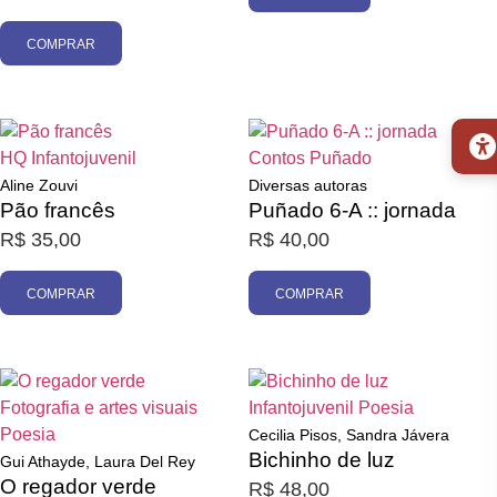
COMPRAR
HQ
Infantojuvenil
Contos
Puñado
Aline Zouvi
Diversas autoras
Pão francês
Puñado 6-A :: jornada
R$
35,00
R$
40,00
COMPRAR
COMPRAR
Fotografia e artes visuais
Infantojuvenil
Poesia
Poesia
Cecilia Pisos, Sandra Jávera
Bichinho de luz
Gui Athayde, Laura Del Rey
O regador verde
R$
48,00