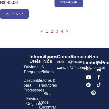
R$
45,00
VISUALIZAR
VISUALIZAR
<
1
2
3
4
>
Informações
Sobre
Contato
Parceiros
Nos
Úteis
Nós
editora@incompleta.com.br
acompanh
Dúvidas
A
contato@incompleta.com.br
Frequentes
Editora
Descontos
Autores &
para
Tradutores
Professores
Blog
Envio de
Onde
Originais
Encontrar