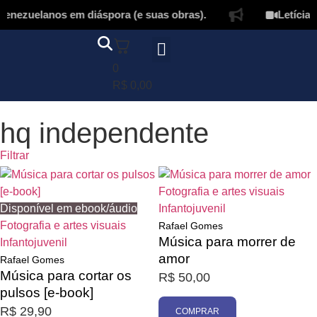
enezuelanos em diáspora (e suas obras).
Letícia L
0
Página inicial
Quem somos
Autores & tradutores
Revista Puñado
Ebooks e
Onde encontrar nossos livros
Minha conta
R$
0,00
hq independente
Filtrar
Fotografia e artes visuais
Disponível em ebook/áudio
Infantojuvenil
Fotografia e artes visuais
Rafael Gomes
Música para morrer de
Infantojuvenil
amor
Rafael Gomes
Música para cortar os
R$
50,00
Promoção
pulsos [e-book]
R$
29,90
COMPRAR