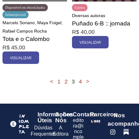
Disponível em ebook/áudio
Contos
Infantojuvenil
Diversas autoras
Marcelo Soriano, Maya Foigel,
Puñado 6-B :: jornada
Rafael Campos Rocha
R$
40,00
Tota e o Calombo
VISUALIZAR
R$
45,00
VISUALIZAR
<
1
2
3
4
>
Informações
Sobre
Contato
Parceiros
Nos
Úteis
Nós
edito
acompanh
ra@i
Dúvidas
A
nco
Frequentes
Editora
mple