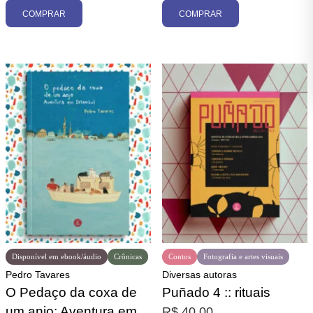
COMPRAR
COMPRAR
Disponível em ebook/áudio
Crônicas
Contos
Fotografia e artes visuais
Pedro Tavares
Diversas autoras
O Pedaço da coxa de
Puñado 4 :: rituais
um anjo: Aventura em
R$
40,00