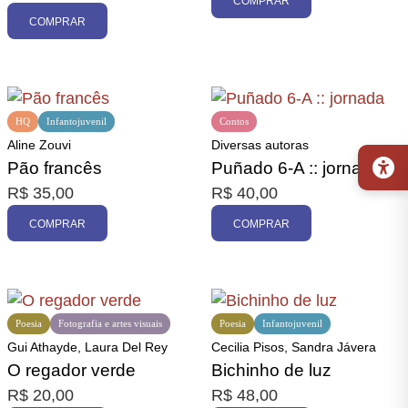
COMPRAR
COMPRAR
HQ
Infantojuvenil
Contos
Aline Zouvi
Diversas autoras
Pão francês
Puñado 6-A :: jornada
R$
35,00
R$
40,00
COMPRAR
COMPRAR
Poesia
Fotografia e artes visuais
Poesia
Infantojuvenil
Gui Athayde, Laura Del Rey
Cecilia Pisos, Sandra Jávera
O regador verde
Bichinho de luz
R$
20,00
R$
48,00