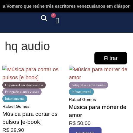
Vomero que reúne três escritores venezuelanos em diáspora (e 
0
Quem somos
Autores & tradutores
Revista Puñado
Ebooks e
Onde encontrar nossos livros
Página inicial
hq audio
Filtrar
Disponível em ebook/áudio
Fotografia e artes visuais
Fotografia e artes visuais
Infantojuvenil
Infantojuvenil
Rafael Gomes
Promoção
Rafael Gomes
Música para morrer de
Música para cortar os
amor
pulsos [e-book]
R$
50,00
R$
29,90