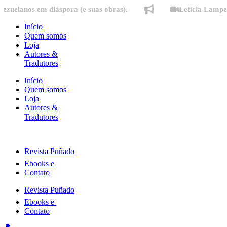
Ir
os em diáspora (e suas obras).
Letícia Lampert fala 
para
o
Início
conteúdo
Quem somos
Loja
Autores &
Tradutores
Início
Quem somos
Loja
Autores &
Tradutores
Revista Puñado
Ebooks e
Contato
Revista Puñado
Ebooks e
Contato