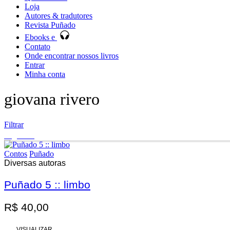
Loja
Autores & tradutores
Revista Puñado
Ebooks e
Contato
Onde encontrar nossos livros
Entrar
Minha conta
giovana rivero
Filtrar
Esgotado
Contos
Puñado
Diversas autoras
Puñado 5 :: limbo
Promoção
R$
40,00
VISUALIZAR