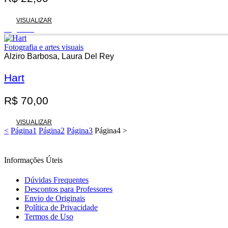
VISUALIZAR
Esgotado
Fotografia e artes visuais
Alziro Barbosa, Laura Del Rey
Hart
R$
70,00
VISUALIZAR
<
Página
1
Página
2
Página
3
Página
4
>
Informações Úteis
Dúvidas Frequentes
Descontos para Professores
Envio de Originais
Política de Privacidade
Termos de Uso