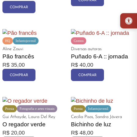
COMPRAR
COMPRAR
HQ
Infantojuvenil
Contos
Aline Zouvi
Diversas autoras
Pão francês
Puñado 6-A :: jornada
R$
35,00
R$
40,00
COMPRAR
COMPRAR
Poesia
Fotografia e artes visuais
Poesia
Infantojuvenil
Gui Athayde, Laura Del Rey
Cecilia Pisos, Sandra Jávera
O regador verde
Bichinho de luz
R$
20,00
R$
48,00