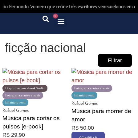
a Fernanda Vomero que reúne três escritores venezuelanos em diás
0
Quem somos
Autores & tradutores
Revista Puñado
Ebooks e
Onde encontrar nossos livros
Página inicial
ficção nacional
Filtrar
Disponível em ebook/áudio
Fotografia e artes visuais
Fotografia e artes visuais
Infantojuvenil
Infantojuvenil
Rafael Gomes
Promoção
Música para morrer de
Rafael Gomes
Música para cortar os
amor
pulsos [e-book]
R$
50,00
R$
29,90