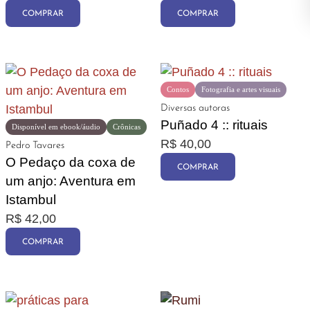
COMPRAR
COMPRAR
Contos
Fotografia e artes visuais
Diversas autoras
Puñado 4 :: rituais
Disponível em ebook/áudio
Crônicas
R$
40,00
Pedro Tavares
O Pedaço da coxa de
COMPRAR
um anjo: Aventura em
Istambul
R$
42,00
COMPRAR