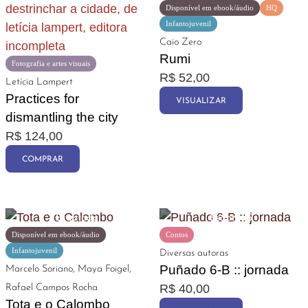
Disponível em ebook/áudio
HQ
Infantojuvenil
Caio Zero
Rumi
Fotografia e artes visuais
R$
52,00
Letícia Lampert
Practices for
VISUALIZAR
dismantling the city
R$
124,00
COMPRAR
Disponível em ebook/áudio
Contos
Infantojuvenil
Diversas autoras
Puñado 6-B :: jornada
Marcelo Soriano, Maya Foigel,
R$
40,00
Rafael Campos Rocha
Tota e o Calombo