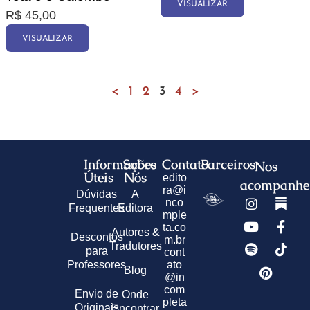
VISUALIZAR
R$
45,00
VISUALIZAR
<
1
2
3
4
>
Informações
Sobre
Contato
Parceiros
Nos
Úteis
Nós
edito
acompanhe
ra@i
Dúvidas
A
nco
Frequentes
Editora
mple
ta.co
Autores &
Descontos
m.br
Tradutores
para
cont
Professores
ato
Blog
@in
com
Envio de
Onde
pleta
Originais
Encontrar