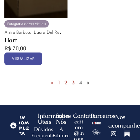
Fotografia e artes visuais
Alziro Barbosa, Laura Del Rey
Hart
R$
70,00
VISUALIZAR
<
1
2
3
4
>
Informações
Sobre
Contato
Parceiros
Nos
Úteis
Nós
edit
acompanhe
ora
Dúvidas
A
@in
Frequentes
Editora
com