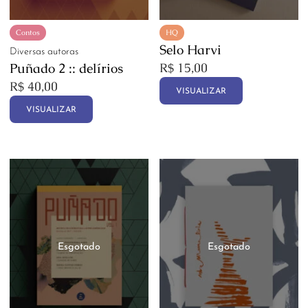
Contos
HQ
Selo Harvi
Diversas autoras
Puñado 2 :: delírios
R$
15,00
R$
40,00
VISUALIZAR
VISUALIZAR