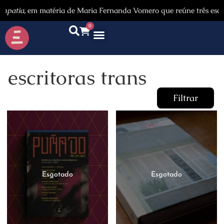
tia,
em matéria de Maria Fernanda Vomero que reúne três escritore
0
escritoras trans
Filtrar
Categorias
Autores
Promoção