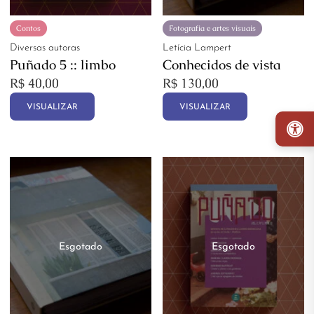
Contos
Fotografia e artes visuais
Diversas autoras
Letícia Lampert
Puñado 5 :: limbo
Conhecidos de vista
R$
40,00
R$
130,00
VISUALIZAR
VISUALIZAR