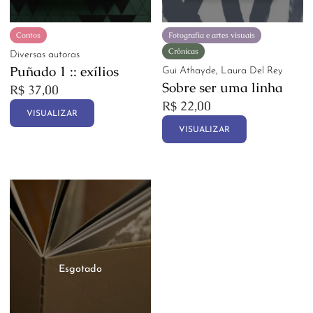
Contos
Fotografia e artes visuais
Crônicas
Diversas autoras
Puñado 1 :: exílios
Gui Athayde, Laura Del Rey
Sobre ser uma linha
R$
37,00
R$
22,00
VISUALIZAR
VISUALIZAR