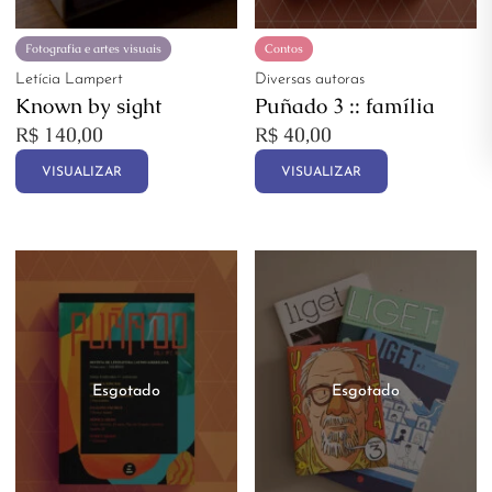
Fotografia e artes visuais
Contos
Letícia Lampert
Diversas autoras
Known by sight
Puñado 3 :: família
R$
140,00
R$
40,00
VISUALIZAR
VISUALIZAR