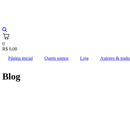
0
R$
0,00
Página inicial
Quem somos
Loja
Autores & tradu
Blog