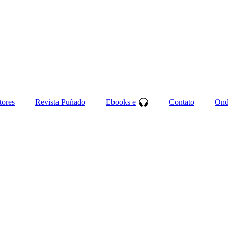
tores
Revista Puñado
Ebooks e
Contato
Ond