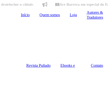
inchar a cidade.
Ave Barrera em especial do Estado d
Autores &
Início
Quem somos
Loja
Tradutores
Revista Puñado
Ebooks e
Contato