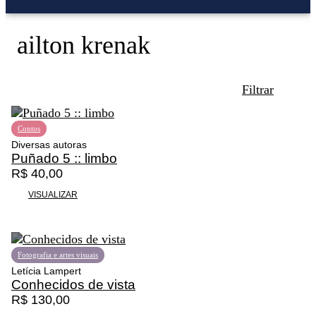
ailton krenak
Filtrar
Contos
Diversas autoras
Puñado 5 :: limbo
R$
40,00
Promoção
VISUALIZAR
Fotografia e artes visuais
Letícia Lampert
Conhecidos de vista
R$
130,00