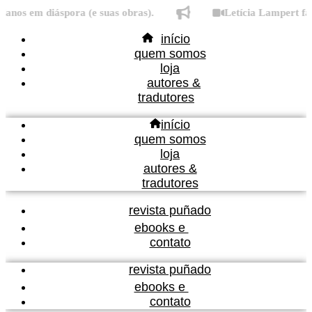
Ir
nos em diáspora (e suas obras).
Letícia Lampert fala
para
início
o
quem somos
conteúdo
loja
autores &
tradutores
início
quem somos
loja
autores &
tradutores
revista puñado
ebooks e
contato
revista puñado
ebooks e
contato