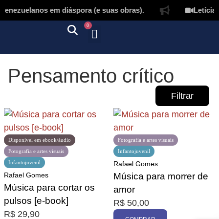
enezuelanos em diáspora (e suas obras).
Letícia 
0
Quem somos
Autores & tradutores
Revista Puñado
Ebooks e
Onde encontrar nossos livros
Página inicial
Pensamento crítico
Filtrar
Disponível em ebook/áudio
Fotografia e artes visuais
Fotografia e artes visuais
Infantojuvenil
Infantojuvenil
Rafael Gomes
Promoção
Rafael Gomes
Música para morrer de
Música para cortar os
amor
pulsos [e-book]
R$
50,00
R$
29,90