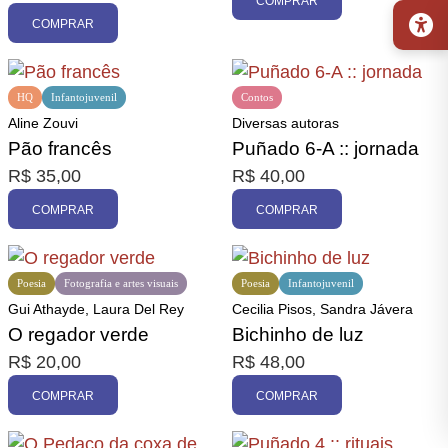
COMPRAR
COMPRAR
HQ
Infantojuvenil
Contos
Aline Zouvi
Diversas autoras
Pão francês
Puñado 6-A :: jornada
R$
35,00
R$
40,00
COMPRAR
COMPRAR
Poesia
Fotografia e artes visuais
Poesia
Infantojuvenil
Gui Athayde, Laura Del Rey
Cecilia Pisos, Sandra Jávera
O regador verde
Bichinho de luz
R$
20,00
R$
48,00
COMPRAR
COMPRAR