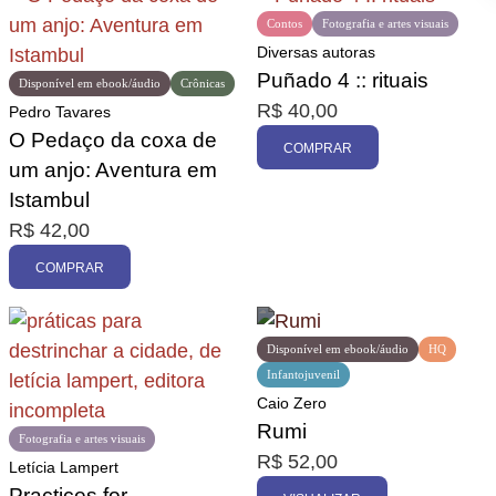
Contos
Fotografia e artes visuais
Diversas autoras
Puñado 4 :: rituais
Disponível em ebook/áudio
Crônicas
R$
40,00
Pedro Tavares
O Pedaço da coxa de
COMPRAR
um anjo: Aventura em
Istambul
R$
42,00
COMPRAR
Disponível em ebook/áudio
HQ
Infantojuvenil
Caio Zero
Rumi
Fotografia e artes visuais
R$
52,00
Letícia Lampert
Practices for