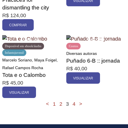
VISUALIZAR
dismantling the city
R$
124,00
COMPRAR
Disponível em ebook/áudio
Contos
Infantojuvenil
Diversas autoras
Marcelo Soriano, Maya Foigel,
Puñado 6-B :: jornada
Rafael Campos Rocha
R$
40,00
Tota e o Calombo
VISUALIZAR
R$
45,00
VISUALIZAR
<
1
2
3
4
>