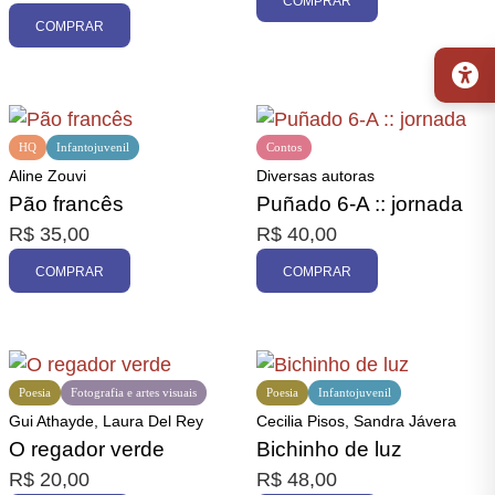
COMPRAR
COMPRAR
HQ
Infantojuvenil
Contos
Aline Zouvi
Diversas autoras
Pão francês
Puñado 6-A :: jornada
R$
35,00
R$
40,00
COMPRAR
COMPRAR
Poesia
Fotografia e artes visuais
Poesia
Infantojuvenil
Gui Athayde, Laura Del Rey
Cecilia Pisos, Sandra Jávera
O regador verde
Bichinho de luz
R$
20,00
R$
48,00