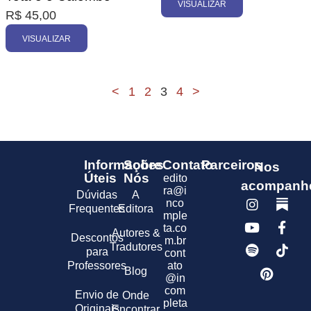
VISUALIZAR
R$
45,00
VISUALIZAR
<
1
2
3
4
>
Informações
Sobre
Contato
Parceiros
Nos
Úteis
Nós
edito
acompanh
ra@i
Dúvidas
A
nco
Frequentes
Editora
mple
ta.co
Autores &
Descontos
m.br
Tradutores
para
cont
Professores
ato
Blog
@in
com
Envio de
Onde
pleta
Originais
Encontrar