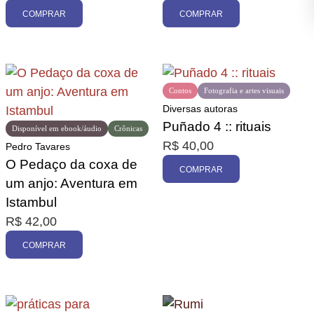
COMPRAR
COMPRAR
Contos
Fotografia e artes visuais
Diversas autoras
Puñado 4 :: rituais
Disponível em ebook/áudio
Crônicas
R$
40,00
Pedro Tavares
O Pedaço da coxa de
COMPRAR
um anjo: Aventura em
Istambul
R$
42,00
COMPRAR