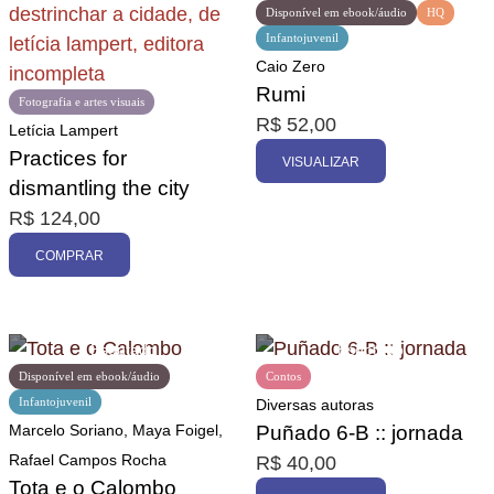
Disponível em ebook/áudio
HQ
Infantojuvenil
Caio Zero
Rumi
Fotografia e artes visuais
R$
52,00
Letícia Lampert
Practices for
VISUALIZAR
dismantling the city
R$
124,00
COMPRAR
Disponível em ebook/áudio
Contos
Infantojuvenil
Diversas autoras
Marcelo Soriano, Maya Foigel,
Puñado 6-B :: jornada
Rafael Campos Rocha
R$
40,00
Tota e o Calombo