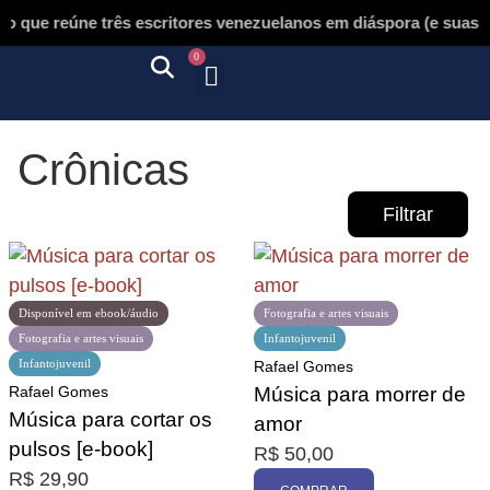
que reúne três escritores venezuelanos em diáspora (e suas ob
0
Quem somos
Autores & tradutores
Revista Puñado
Ebooks e
Onde encontrar nossos livros
Página inicial
Crônicas
Filtrar
Disponível em ebook/áudio
Fotografia e artes visuais
Fotografia e artes visuais
Infantojuvenil
Infantojuvenil
Rafael Gomes
Promoção
Rafael Gomes
Música para morrer de
Música para cortar os
amor
pulsos [e-book]
R$
50,00
R$
29,90