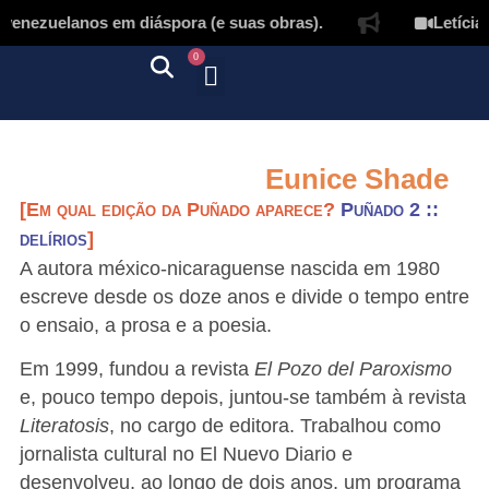
enezuelanos em diáspora (e suas obras).
Letícia 
0
Quem somos
Autores & tradutores
Revista Puñado
Ebooks e
Onde encontrar nossos livros
Página inicial
Eunice Shade
[Em qual edição da Puñado aparece?
Puñado 2 ::
delírios
]
A autora méxico-nicaraguense nascida em 1980
escreve desde os doze anos e divide o tempo entre
o ensaio, a prosa e a poesia.
Em 1999, fundou a revista
El Pozo del Paroxismo
e, pouco tempo depois, juntou-se também à revista
Literatosis
, no cargo de editora. Trabalhou como
jornalista cultural no El Nuevo Diario e
desenvolveu, ao longo de dois anos, um programa