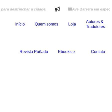
destrinchar a cidade.
Ave Barrera em especial do 
Autores &
Início
Quem somos
Loja
Tradutores
Revista Puñado
Ebooks e
Contato