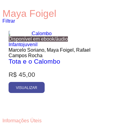
Maya Foigel
Filtrar
Esgotado
Disponível em ebook/áudio
Infantojuvenil
Marcelo Soriano, Maya Foigel, Rafael
Campos Rocha
Tota e o Calombo
Promoção
R$
45,00
VISUALIZAR
Informações Úteis