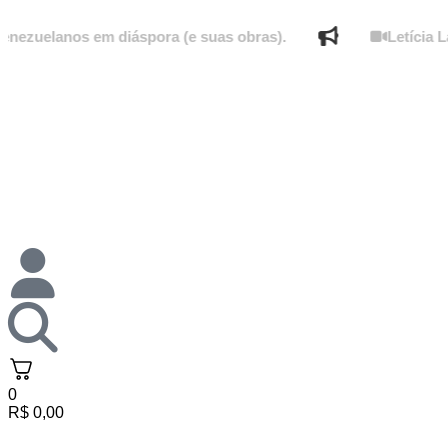
elanos em diáspora (e suas obras).
Letícia Lamper
0
R$
0,00