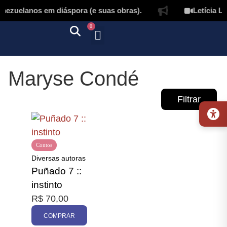
nezuelanos em diáspora (e suas obras).
Letícia L
0
Quem somos
Autores & tradutores
Revista Puñado
Ebooks e
Onde encontrar nossos livros
Página inicial
Maryse Condé
Filtrar
Contos
Diversas autoras
Puñado 7 ::
Promoção
instinto
R$
70,00
COMPRAR