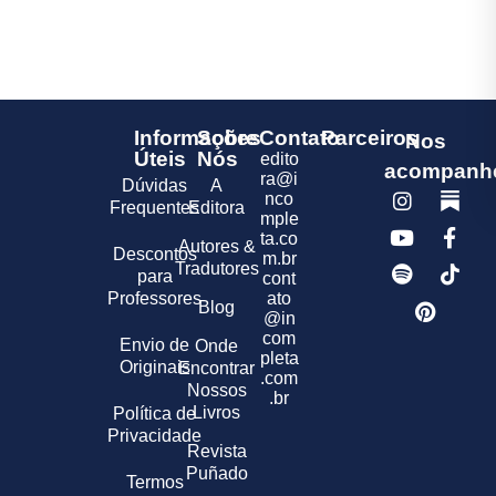
Informações
Sobre
Contato
Parceiros
Nos
Úteis
Nós
edito
acompanh
ra@i
Dúvidas
A
nco
Frequentes
Editora
mple
ta.co
Autores &
Descontos
m.br
Tradutores
para
cont
Professores
ato
Blog
@in
com
Envio de
Onde
pleta
Originais
Encontrar
.com
Nossos
.br
Livros
Política de
Privacidade
Revista
Puñado
Termos