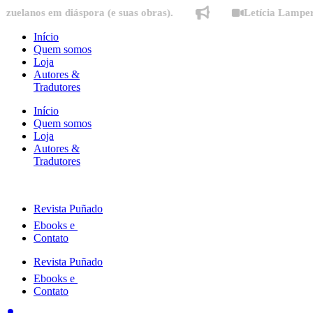
Ir
nos em diáspora (e suas obras).
Letícia Lampert fala
para
o
Início
conteúdo
Quem somos
Loja
Autores &
Tradutores
Início
Quem somos
Loja
Autores &
Tradutores
Revista Puñado
Ebooks e
Contato
Revista Puñado
Ebooks e
Contato