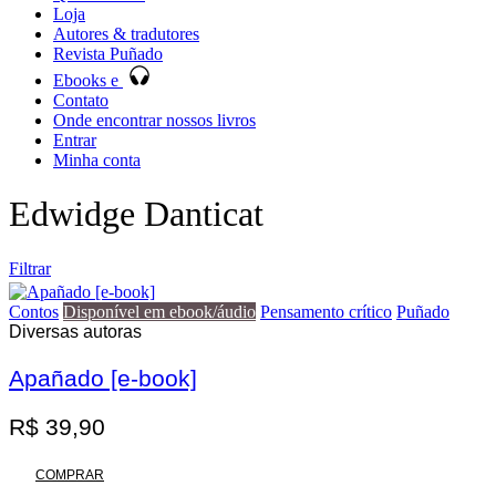
Loja
Autores & tradutores
Revista Puñado
Ebooks e
Contato
Onde encontrar nossos livros
Entrar
Minha conta
Edwidge Danticat
Filtrar
Contos
Disponível em ebook/áudio
Pensamento crítico
Puñado
Diversas autoras
Apañado [e-book]
Promoção
R$
39,90
COMPRAR
Esgotado