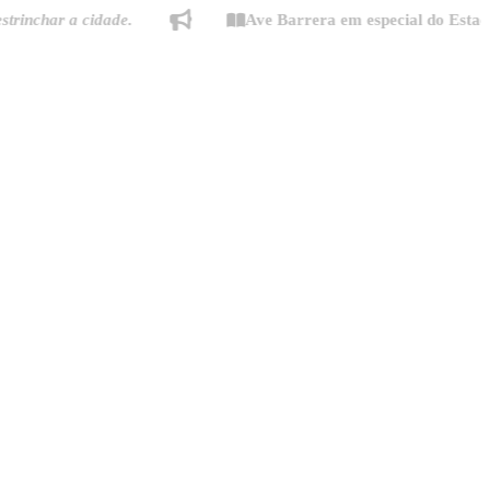
har a cidade.
Ave Barrera em especial do Estado de M