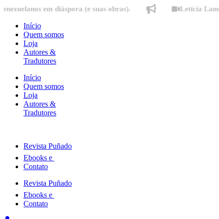
Ir
lanos em diáspora (e suas obras).
Letícia Lampert fa
para
o
Início
conteúdo
Quem somos
Loja
Autores &
Tradutores
Início
Quem somos
Loja
Autores &
Tradutores
Revista Puñado
Ebooks e
Contato
Revista Puñado
Ebooks e
Contato