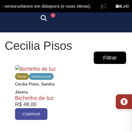
s venezuelanos em diáspora (e suas obras).
Letíci
0
Quem somos
Autores & tradutores
Revista Puñado
Ebooks e
Onde encontrar nossos livros
Página inicial
Cecilia Pisos
Filtrar
Poesia
Infantojuvenil
Cecilia Pisos, Sandra
Jávera
Bichinho de luz
Promoção
R$
48,00
COMPRAR