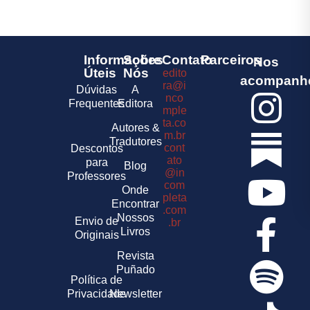
Informações
Sobre
Contato
Parceiros
Nos
Úteis
Nós
edito
acompanh
ra@i
Dúvidas
A
nco
Frequentes
Editora
mple
ta.co
Autores &
m.br
Tradutores
cont
Descontos
ato
para
Blog
@in
Professores
com
Onde
pleta
Encontrar
.com
Nossos
Envio de
.br
Livros
Originais
Revista
Puñado
Política de
Privacidade
Newsletter