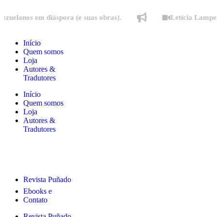
anos em diáspora (e suas obras).
Letícia Lampert fal
Início
Quem somos
Loja
Autores &
Tradutores
Início
Quem somos
Loja
Autores &
Tradutores
Revista Puñado
Ebooks e
Contato
Revista Puñado