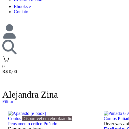
Ebooks e
Contato
0
R$
0,00
Alejandra Zina
Filtrar
Contos
Disponível em ebook/áudio
Contos
Puña
Pensamento crítico
Puñado
Diversas au
Diversas autoras