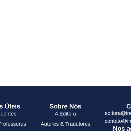
s Úteis
Sobre Nós
C
editora@in
quentes
A Editora
contato@in
Professores
Autores & Tradutores
Nos a