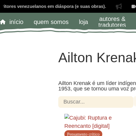
tores venezuelanos em diáspora (e suas obras).
L
autores &
início
quem somos
loja
tradutores
Ailton Krena
Ailton Krenak é um líder indíge
1953, que se tornou uma voz pro
Pensamento crítico