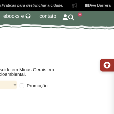
ráticas para destrinchar a cidade.
Ave Barrera em 
0
ebooks e
contato
 nascido em Minas Gerais em
cioambiental.
Promoção