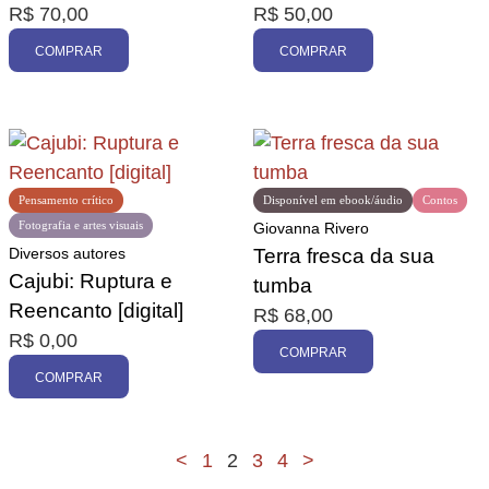
R$
70,00
R$
50,00
COMPRAR
COMPRAR
Pensamento crítico
Disponível em ebook/áudio
Contos
Fotografia e artes visuais
Giovanna Rivero
Diversos autores
Terra fresca da sua
Cajubi: Ruptura e
tumba
Reencanto [digital]
R$
68,00
R$
0,00
COMPRAR
COMPRAR
<
1
2
3
4
>