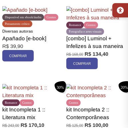
20%
Disponível em ebook/áudio
Contos
Pensamento crítico
Romance
Contos
Diversas autoras
Fotografia e artes visuais
Apañado [e-book]
[combo] Luminol +
Infelizes à sua maneira
R$
39,90
R$
134,40
R$
168,00
COMPRAR
COMPRAR
30%
20%
Romance
Contos
Contos
kit Incompleta 1 ::
kit Incompleta 2 ::
Literatura mix
Contemporâneas
R$
170,10
R$
100,00
R$
243,00
R$
125,00