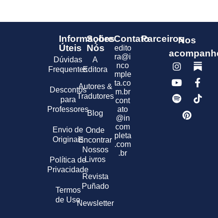
Informações
Sobre
Contato
Parceiros
Nos
Úteis
Nós
edito
acompanh
ra@i
Dúvidas
A
nco
Frequentes
Editora
mple
ta.co
Autores &
Descontos
m.br
Tradutores
para
cont
Professores
ato
Blog
@in
com
Envio de
Onde
pleta
Originais
Encontrar
.com
Nossos
.br
Livros
Política de
Privacidade
Revista
Puñado
Termos
de Uso
Newsletter