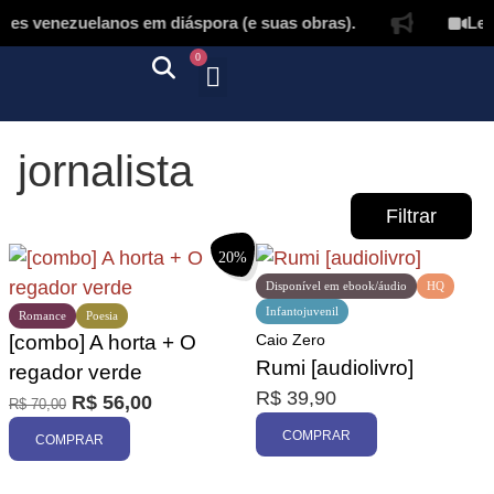
es venezuelanos em diáspora (e suas obras).
Letí
0
Quem somos
Autores & tradutores
Revista Puñado
Ebooks e
Onde encontrar nossos livros
Página inicial
jornalista
Filtrar
20%
Disponível em ebook/áudio
HQ
Infantojuvenil
Romance
Poesia
[combo] A horta + O
Caio Zero
Rumi [audiolivro]
regador verde
Promoção
R$
39,90
R$
56,00
R$
70,00
COMPRAR
COMPRAR