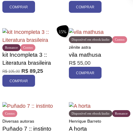
COMPRAR
COMPRAR
15%
Disponível em ebook/áudio
Contos
zênite astra
Romance
Contos
kit Incompleta 3 ::
vila mathusa
Literatura brasileira
R$
55,00
R$
89,25
R$
105,00
COMPRAR
COMPRAR
Contos
Disponível em ebook/áudio
Romance
Diversas autoras
Henrique Barreto
Puñado 7 :: instinto
A horta