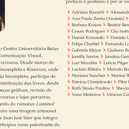
prefácio e posfácio; e por aí
Adriana Buzzetti
Alessand
Ana Paula Zonta (Anaiaiá)
Barbara Krauss
Beatriz Ben
Cesare Rodrigues
Céu Isatt
Daniel Kawasaki
Daniela 
Felipe Charbel
Fernanda L
 Centro Universitário Belas
Gabriela Mayer
Giuliano Ro
 Comunicação Visual,
Jamilly Santos
Janaina Go
 revisora. Desde março de
Lari Mundim
Leticia Pilger
Incompleta e Kinoruss, onde
Luciara Ribeiro
Marcelo Ba
Mariana Sanchez
Marina W
Na Incompleta, participa de
Patricia Chmielewski
Pilar
istribuição dos livros, desde
Ruth Simão Paulino
Sheyl
eças gráficas, revisão de
Vana Medeiros
Vinicius Ca
vrarias e lojas parceiras.
mento do romance
Luminol
duziu uma tiragem artesanal
de Juan José Saer que integra
rticipou como palestrante do