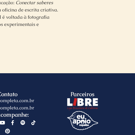
ucação:
Conectar saberes
oficina de escrita criativa.
 é voltada à fotografia
os experimentais e
Contato
Parceiros
completa.com.br
completa.com.br
acompanhe: