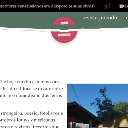
res venezuelanos em diáspora (e suas obras).
Letíci
revista puñado
 e hoje em dia estamos com
ede” da editora se divide entre
ulo, e o nomadismo das feiras
strangeira, poesia, fotolivros e
or obras latino-americanas.
ros e revistas literários que