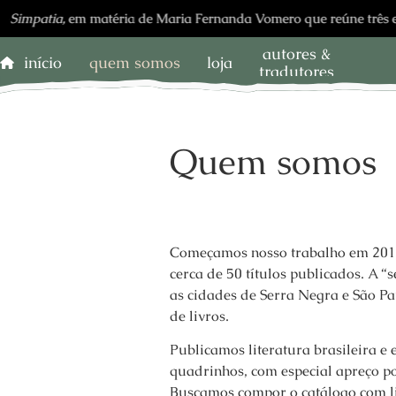
mpatia,
em matéria de Maria Fernanda Vomero que reúne três escrito
autores &
início
quem somos
loja
tradutores
Quem somos
Começamos nosso trabalho em 2017
cerca de 50 títulos publicados. A “s
as cidades de Serra Negra e São Pa
de livros.
Publicamos literatura brasileira e e
quadrinhos, com especial apreço p
Buscamos compor o catálogo com liv