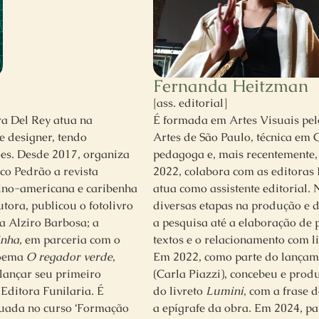
Fernanda Heitzman
[ass. editorial]
ra Del Rey atua na
É formada em Artes Visuais pelo
e designer, tendo
Artes de São Paulo, técnica em
es. Desde 2017, organiza
pedagoga e, mais recentemente,
o Pedrão a revista
2022, colabora com as editoras 
tino-americana e caribenha
atua como assistente editorial. 
ora, publicou o fotolivro
diversas etapas na produção e d
ia Alziro Barbosa; a
a pesquisa até a elaboração de p
inha
, em parceria com o
textos e o relacionamento com li
poema
O regador verde
,
Em 2022, como parte do lança
lançar seu primeiro
(Carla Piazzi), concebeu e pro
 Editora Funilaria. É
do livreto
Lumini
, com a frase 
uada no curso ‘Formação
a epígrafe da obra. Em 2024, pa