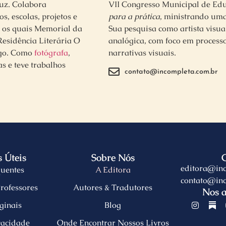
ruz. Colabora
VII Congresso Municipal de Ed
s, escolas, projetos e
para a prática
, ministrando uma 
e os quais Memorial da
Sua pesquisa como artista visual
Residência Literária O
analógica, com foco em process
ngo. Como
fotógrafa
,
narrativas visuais.
as e teve trabalhos
contato@incompleta.com.br
 Úteis
Sobre Nós
editora@in
uentes
A Editora
contato@in
rofessores
Autores & Tradutores
Nos 
ginais
Blog
ivacidade
Onde Encontrar Nossos Livros